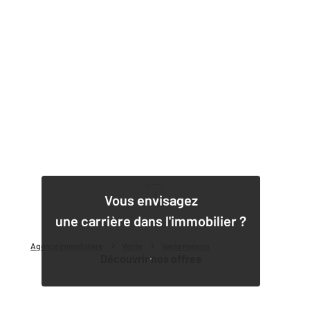
1
Vous envisagez
une carrière dans l'immobilier ?
Agence immobilière
Vente
Vente maison
Découvrir nos offres