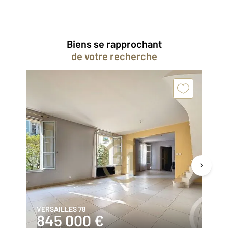
Biens se rapprochant
de votre recherche
VERSAILLES 78
JO
845 000 €
6