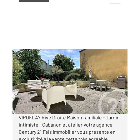
VIROFLAY 78
2
106,86 m
, 5 pièces
Ref : 493
Maison à vendre
753 000 €
Visiter le site dédié
VIROFLAY Rive Droite Maison familiale - Jardin
intimiste - Cabanon et atelier Votre agence
Century 21 Fels Immobilier vous présente en
exclusivité à la vente cette très agréable