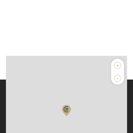
+
-
Parlons de vous, parlons biens
Votre compte :